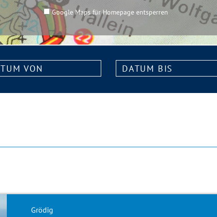
Google Maps für Homepage entsperren
m
Datum
bis:
Grödig