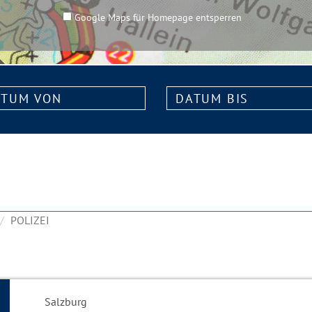
Google Maps für Homepage entsperren
m
Datum
bis:
POLIZEI
Salzburg