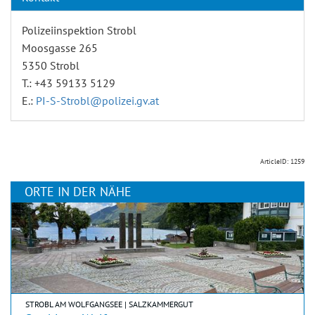
Polizeiinspektion Strobl
Moosgasse 265
5350 Strobl
T.: +43 59133 5129
E.:
PI-S-Strobl@polizei.gv.at
ArticleID: 1259
ORTE IN DER NÄHE
STROBL AM WOLFGANGSEE | SALZKAMMERGUT