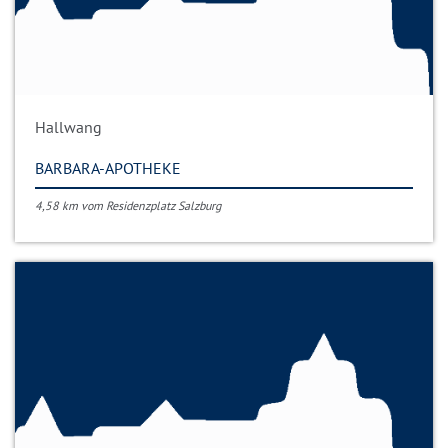
Hallwang
BARBARA-APOTHEKE
4,58 km vom Residenzplatz Salzburg