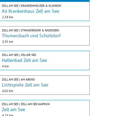
ZELL AM SEE | KRANKENHÄUSER & KLINIKEN
Aö Krankenhaus Zell am See
2,58 km
ZELL AM SEE | STRANDBÄDER & BADESEEN
Thumersbach und Schüttdorf
3,91 km
ZELL AM SEE | ZELLER SEE
Hallenbad Zell am See
4 km
ZELL AM SEE | AM ABEND
Lichtspiele Zell am See
4,02 km
ZELL AM SEE | ZELL AM SEE-KAPRUN
Zell am See
4,25 km