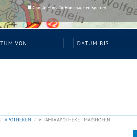
Google Maps für Homepage entsperren
m
Datum
bis:
APOTHEKEN
VITAMIA APOTHEKE | MAISHOFEN