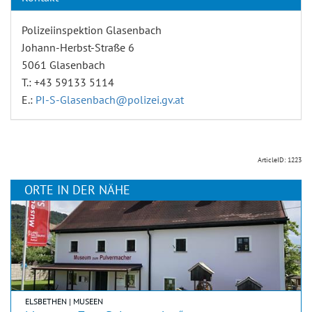
Polizeiinspektion Glasenbach
Johann-Herbst-Straße 6
5061 Glasenbach
T.: +43 59133 5114
E.:
PI-S-Glasenbach@polizei.gv.at
ArticleID: 1223
ORTE IN DER NÄHE
ELSBETHEN | MUSEEN