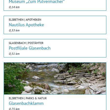
Museum „Zum Pulvermacher“
0,14 km
ELSBETHEN | APOTHEKEN
Nautilus Apotheke
0,33 km
GLASENBACH | POSTÄMTER
Postfiliale Glasenbach
0,51 km
ELSBETHEN | PARKS & NATUR
Glasenbachklamm
0,75 km