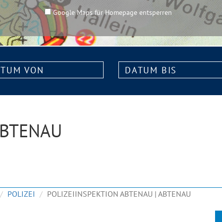
Google Maps für Homepage entsperren
m
Datum
bis:
ABTENAU
POLIZEI
POLIZEIINSPEKTION ABTENAU | ABTENAU