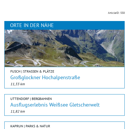
ArticleID: 558
ORTE IN DER NÄHE
FUSCH | STRASSEN & PLÄTZE
Großglockner Hochalpenstraße
11,33 km
UTTENDORF | BERGBAHNEN
Ausflugserlebnis Weißsee Gletscherwelt
11,82 km
KAPRUN | PARKS & NATUR