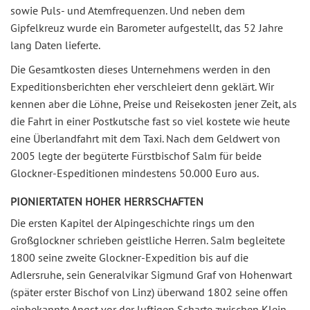
sowie Puls- und Atemfrequenzen. Und neben dem
Gipfelkreuz wurde ein Barometer aufgestellt, das 52 Jahre
lang Daten lieferte.
Die Gesamtkosten dieses Unternehmens werden in den
Expeditionsberichten eher verschleiert denn geklärt. Wir
kennen aber die Löhne, Preise und Reisekosten jener Zeit, als
die Fahrt in einer Postkutsche fast so viel kostete wie heute
eine Überlandfahrt mit dem Taxi. Nach dem Geldwert von
2005 legte der begüterte Fürstbischof Salm für beide
Glockner-Espeditionen mindestens 50.000 Euro aus.
PIONIERTATEN HOHER HERRSCHAFTEN
Die ersten Kapitel der Alpingeschichte rings um den
Großglockner schrieben geistliche Herren. Salm begleitete
1800 seine zweite Glockner-Expedition bis auf die
Adlersruhe, sein Generalvikar Sigmund Graf von Hohenwart
(später erster Bischof von Linz) überwand 1802 seine offen
einbekannte Angst vor der luftigen Scharte zwischen Klein-