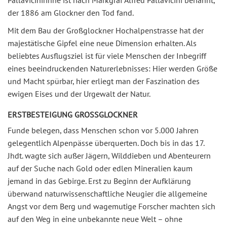
Pallavicinirinne ist nach Markgraf Alfred Pallavicini benannt,
der 1886 am Glockner den Tod fand.
Mit dem Bau der Großglockner Hochalpenstrasse hat der
majestätische Gipfel eine neue Dimension erhalten. Als
beliebtes Ausflugsziel ist für viele Menschen der Inbegriff
eines beeindruckenden Naturerlebnisses: Hier werden Größe
und Macht spürbar, hier erliegt man der Faszination des
ewigen Eises und der Urgewalt der Natur.
ERSTBESTEIGUNG GROSSGLOCKNER
Funde belegen, dass Menschen schon vor 5.000 Jahren
gelegentlich Alpenpässe überquerten. Doch bis in das 17.
Jhdt. wagte sich außer Jägern, Wilddieben und Abenteurern
auf der Suche nach Gold oder edlen Mineralien kaum
jemand in das Gebirge. Erst zu Beginn der Aufklärung
überwand naturwissenschaftliche Neugier die allgemeine
Angst vor dem Berg und wagemutige Forscher machten sich
auf den Weg in eine unbekannte neue Welt – ohne