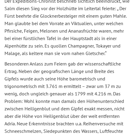
Der Expeditions-Chronist beschrieb sichtlich beeindruckt, wie
Salm diesen Sieg vor der Holzhütte im Leitertal feierte: „ Der
Fürst beehrte die Glocknerbesteiger mit einem guten Mahle.
Man glaubte bei dem Vorrate an Viktualien, unter welchen
Pfirsiche, Feigen, Melonen und Ananasfrüchte waren, mehr
bei einer fürstlichen Tafel in der Hauptstadt als in einer
Alpenhütte zu sein. Es quollen Champagner, Tokayer und
Malage, als keltere man sie vom nahen Gletscher.“
Besonderen Anlass zum Feiern gab der wissenschaftliche
Ertrag. Neben der geografischen Länge und Breite des
Gipfels wurde auch seine Höhe barometrisch und
trigonometrisch mit 3.761 m ermittelt – zwar um 37 m zu
wenig, doch ungleich genauer als 1799 mit 4.216 m. Das
Problem: Wohl konnte man damals den Höhenunterschied
zwischen Heiligenblut und dem Gipfel exakt messen, nicht
aber die Höhe von Heiligenblut über der weit entfernten
Adria. Neue Erkenntnisse brachten u.a. Reihenversuche mit
Schneeschmelzen, Siedepunkten des Wassers, Luftfeuchte