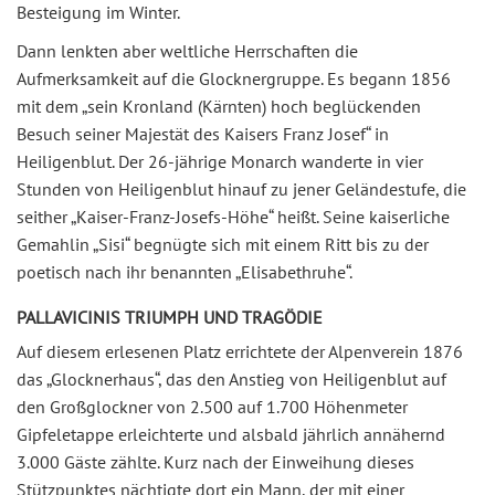
Besteigung im Winter.
Dann lenkten aber weltliche Herrschaften die
Aufmerksamkeit auf die Glocknergruppe. Es begann 1856
mit dem „sein Kronland (Kärnten) hoch beglückenden
Besuch seiner Majestät des Kaisers Franz Josef“ in
Heiligenblut. Der 26-jährige Monarch wanderte in vier
Stunden von Heiligenblut hinauf zu jener Geländestufe, die
seither „Kaiser-Franz-Josefs-Höhe“ heißt. Seine kaiserliche
Gemahlin „Sisi“ begnügte sich mit einem Ritt bis zu der
poetisch nach ihr benannten „Elisabethruhe“.
PALLAVICINIS TRIUMPH UND TRAGÖDIE
Auf diesem erlesenen Platz errichtete der Alpenverein 1876
das „Glocknerhaus“, das den Anstieg von Heiligenblut auf
den Großglockner von 2.500 auf 1.700 Höhenmeter
Gipfeletappe erleichterte und alsbald jährlich annähernd
3.000 Gäste zählte. Kurz nach der Einweihung dieses
Stützpunktes nächtigte dort ein Mann, der mit einer