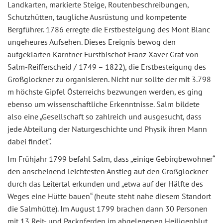
Landkarten, markierte Steige, Routenbeschreibungen,
Schutzhütten, taugliche Ausrüstung und kompetente
Bergführer. 1786 erregte die Erstbesteigung des Mont Blanc
ungeheures Aufsehen. Dieses Ereignis bewog den
aufgeklärten Kärntner Fürstbischof Franz Xaver Graf von
Salm-Reifferscheid / 1749 – 1822), die Erstbesteigung des
Großglockner zu organisieren. Nicht nur sollte der mit 3.798
m höchste Gipfel Österreichs bezwungen werden, es ging
ebenso um wissenschaftliche Erkenntnisse. Salm bildete
also eine „Gesellschaft so zahlreich und ausgesucht, dass
jede Abteilung der Naturgeschichte und Physik ihren Mann
dabei findet“.
Im Frühjahr 1799 befahl Salm, dass „einige Gebirgbewohner“
den anscheinend leichtesten Anstieg auf den Großglockner
durch das Leitertal erkunden und „etwa auf der Hälfte des
Weges eine Hütte bauen“ (heute steht nahe diesem Standort
die Salmhütte). Im August 1799 brachen dann 30 Personen
mit 13 Reit- und Packpferden im abgelegenen Heiligenblut