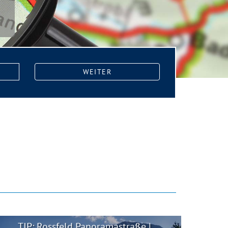
WEITER
TIP: Rossfeld Panoramastraße |