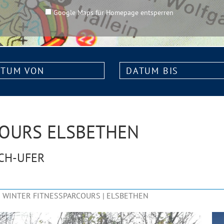
Google Maps für Homepage entsperren
m
Datum
bis:
COURS ELSBETHEN
CH-UFER
WINTER FITNESSPARCOURS | ELSBETHEN