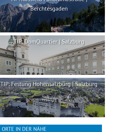
Berchtesgaden
TIP: DomQuartier | Salzburg
TIP: Festung Hohensalzburg | Salzburg
ORTE IN DER NÄHE