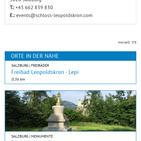
T.:
+43 662 839 830
E.:
events@schloss-leopoldskron.com
ArticleID: 378
ORTE IN DER NÄHE
SALZBURG | FREIBÄDER
Freibad Leopoldskron - Lepi
0,36 km
SALZBURG | MONUMENTE