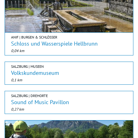
ANIF | BURGEN & SCHLÖSSER
Schloss und Wasserspiele Hellbrunn
0,04 km
SALZBURG | MUSEEN
Volkskundemuseum
0,1 km
SALZBURG | DREHORTE
Sound of Music Pavillon
0,27 km