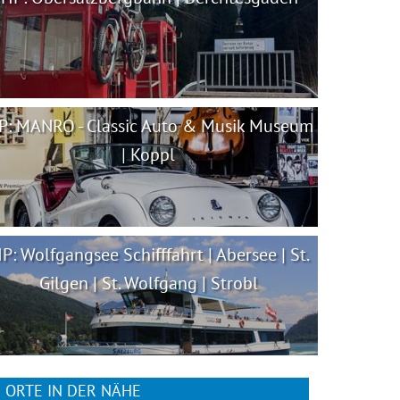
P: MANRO - Classic Auto & Musik Museum
| Koppl
IP: Wolfgangsee Schifffahrt | Abersee | St.
Gilgen | St. Wolfgang | Strobl
ORTE IN DER NÄHE