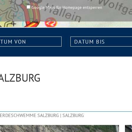
Google Maps für Homepage entsperren
m
Datum
bis:
ALZBURG
ERDESCHWEMME SALZBURG | SALZBURG