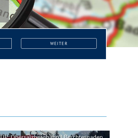
WEITER
TIP: Obersalzbergbahn | Berchtesgaden