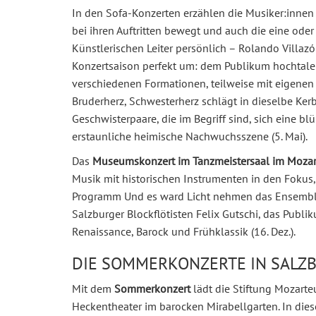
In den Sofa-Konzerten erzählen die Musiker:innen
bei ihren Auftritten bewegt und auch die eine ode
Künstlerischen Leiter persönlich – Rolando Villaz
Konzertsaison perfekt um: dem Publikum hochtalent
verschiedenen Formationen, teilweise mit eigenen 
Bruderherz, Schwesterherz schlägt in dieselbe Kerb
Geschwisterpaare, die im Begriff sind, sich eine b
erstaunliche heimische Nachwuchsszene (5. Mai).
Das
Museumskonzert im Tanzmeistersaal im Moza
Musik mit historischen Instrumenten in den Fokus, 
Programm Und es ward Licht nehmen das Ensembl
Salzburger Blockflötisten Felix Gutschi, das Publi
Renaissance, Barock und Frühklassik (16. Dez.).
DIE SOMMERKONZERTE IN SALZ
Mit dem
Sommerkonzert
lädt die Stiftung Mozart
Heckentheater im barocken Mirabellgarten. In dies