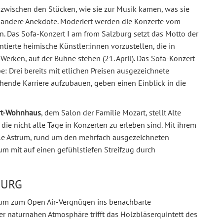
 zwischen den Stücken, wie sie zur Musik kamen, was sie
r andere Anekdote. Moderiert werden die Konzerte vom
ón. Das Sofa-Konzert I am from Salzburg setzt das Motto der
ierte heimische Künstler:innen vorzustellen, die in
Werken, auf der Bühne stehen (21. April). Das Sofa-Konzert
e: Drei bereits mit etlichen Preisen ausgezeichnete
lühende Karriere aufzubauen, geben einen Einblick in die
rt-Wohnhaus
, dem Salon der Familie Mozart, stellt Alte
die nicht alle Tage in Konzerten zu erleben sind. Mit ihrem
e Astrum, rund um den mehrfach ausgezeichneten
kum mit auf einen gefühlstiefen Streifzug durch
BURG
eum zum Open Air-Vergnügen ins benachbarte
er naturnahen Atmosphäre trifft das Holzbläserquintett des