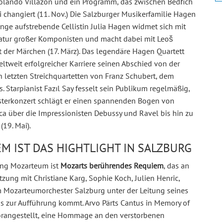
olando Villazón und ein Programm, das zwischen Bedřich
 changiert (11. Nov.) Die Salzburger Musikerfamilie Hagen
junge aufstrebende Cellistin Julia Hagen widmet sich mit
teratur großer Komponisten und macht dabei mit Leoš
 der Märchen (17. März). Das legendäre Hagen Quartett
tweit erfolgreicher Karriere seinen Abschied von der
n letzten Streichquartetten von Franz Schubert, dem
tarpianist Fazıl Say fesselt sein Publikum regelmäßig,
sterkonzert schlägt er einen spannenden Bogen von
ca über die Impressionisten Debussy und Ravel bis hin zu
19. Mai).
 IST DAS HIGHTLIGHT IN SALZBURG
tung Mozarteum ist
Mozarts berührendes Requiem
, das an
zung mit Christiane Karg, Sophie Koch, Julien Henric,
 Mozarteumorchester Salzburg unter der Leitung seines
s zur Aufführung kommt. Arvo Pärts Cantus in Memory of
rangestellt, eine Hommage an den verstorbenen