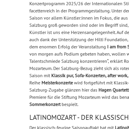
Konzertprogramm 2025/26 der Internationalen Sti
facettenreich in der Programmgestaltung. Unter d
Saison vor allem Künstler:innen im Fokus, die aus
Salzburg groß geworden sind oder im Begriff sind,
Künstler ist uns eine Herzensangelegenheit. Auf d
auch dank der Unterstützung der Hilti Foundation, 
dem enormen Erfolg der Veranstaltung
I am from 
von morgen aufs Podium gebeten haben, wollen wi
Talentschmiede Salzburg konzentrieren“, erklärt Rol
Mozarteum. Der Salzburg-Bezug zieht sich als rot
Saison mit
Klassik pur, Sofa-Konzerten, after wo
Reihe
Meisterkonzerte
wird fortgeführt mit Klassik
Salzburg-Zugabe glänzen hier das
Hagen Quartett
Premiere für die Stiftung Mozarteum wird das ben
Sommerkonzert
bespielt.
LATINOMOZART - DER KLASSISC
Der klassisch-feurige Saisonauftakt hat mit
Latino