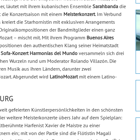
ker, läutet mit ihrem kubanischen Ensemble
Sarahbanda
die
t die Konzertsaison mit einem
Meisterkonzert
. Im Verbund
 kreiert die Starhornistin mit exklusiven Arrangements
 Originalkompositionen der Bandmitglieder einen ganz
Mozart – mischt mit. Mit ihrem Programm
Buenos Aires
ositionen den authentischen Klang seiner Heimatstadt
Sofa-Konzert Harmonías del Mundo
versammeln sich drei
hen Wurzeln rund um Moderator Rolando Villazón. Die
en Musik aus ihren Ländern, darunter zwei
Mozart. Abgerundet wird
LatinoMozart
mit einem Latino-
BURG
eit gefeierten Künstlerpersönlichkeiten in den schönsten
ier weitere Meisterkonzerte übers Jahr auf dem Spielplan:
tberühmte Harfenist Xavier de Maistre zu einer
rn ein; mit von der Partie sind die Flötistin Magali