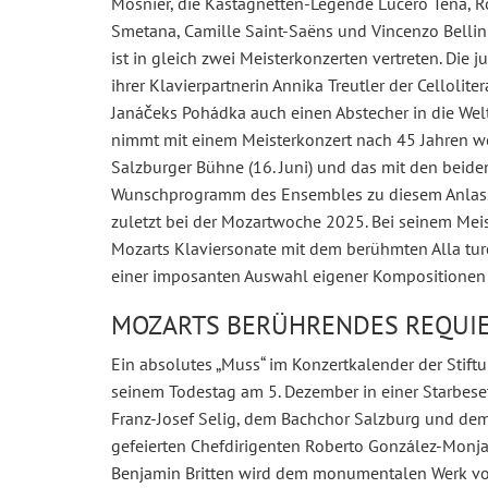
Mosnier, die Kastagnetten-Legende Lucero Tena, R
Smetana, Camille Saint-Saëns und Vincenzo Bellini
ist in gleich zwei Meisterkonzerten vertreten. Die 
ihrer Klavierpartnerin Annika Treutler der Celloli
Janáčeks Pohádka auch einen Abstecher in die Welt
nimmt mit einem Meisterkonzert nach 45 Jahren wel
Salzburger Bühne (16. Juni) und das mit den beide
Wunschprogramm des Ensembles zu diesem Anlass. S
zuletzt bei der Mozartwoche 2025. Bei seinem Mei
Mozarts Klaviersonate mit dem berühmten Alla tur
einer imposanten Auswahl eigener Kompositionen (
MOZARTS BERÜHRENDES REQUIEM
Ein absolutes „Muss“ im Konzertkalender der Stif
seinem Todestag am 5. Dezember in einer Starbeset
Franz-Josef Selig, dem Bachchor Salzburg und dem
gefeierten Chefdirigenten Roberto González-Monja
Benjamin Britten wird dem monumentalen Werk vo