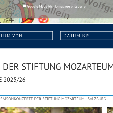
Google Maps für Homepage entsperren
m
Datum
bis:
E DER STIFTUNG MOZARTEU
E 2025/26
: SAISONKONZERTE DER STIFTUNG MOZARTEUM | SALZBURG
Sa