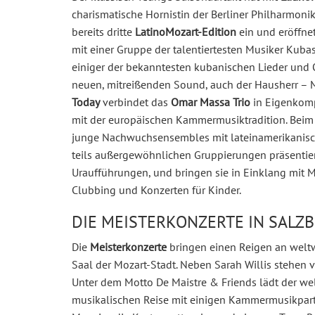
charismatische Hornistin der Berliner Philharmoni
bereits dritte
LatinoMozart-Edition
ein und eröffne
mit einer Gruppe der talentiertesten Musiker Kubas
einiger der bekanntesten kubanischen Lieder und
neuen, mitreißenden Sound, auch der Hausherr – 
Today
verbindet das
Omar Massa Trio
in Eigenkomp
mit der europäischen Kammermusiktradition. Beim
junge Nachwuchsensembles mit lateinamerikanisc
teils außergewöhnlichen Gruppierungen präsentier
Uraufführungen, und bringen sie in Einklang mit 
Clubbing und Konzerten für Kinder.
DIE MEISTERKONZERTE IN SALZ
Die
Meisterkonzerte
bringen einen Reigen an weltw
Saal der Mozart-Stadt. Neben Sarah Willis stehen v
Unter dem Motto De Maistre & Friends lädt der wel
musikalischen Reise mit einigen Kammermusikpartne