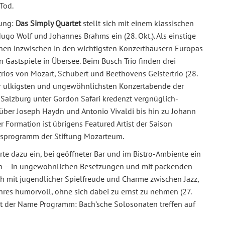
Tod.
zung:
Das Simply Quartet
stellt sich mit einem klassischen
 Wolf und Johannes Brahms ein (28. Okt.). Als einstige
innen inzwischen in den wichtigsten Konzerthäusern Europas
Gastspiele in Übersee. Beim Busch Trio finden drei
os von Mozart, Schubert und Beethovens Geistertrio (28.
der ulkigsten und ungewöhnlichsten Konzertabende der
Salzburg unter Gordon Safari kredenzt vergnüglich-
über Joseph Haydn und Antonio Vivaldi bis hin zu Johann
r Formation ist übrigens Featured Artist der Saison
gsprogramm der Stiftung Mozarteum.
te dazu ein, bei geöffneter Bar und im Bistro-Ambiente ein
en – in ungewöhnlichen Besetzungen und mit packenden
h mit jugendlicher Spielfreude und Charme zwischen Jazz,
nres humorvoll, ohne sich dabei zu ernst zu nehmen (27.
st der Name Programm: Bach’sche Solosonaten treffen auf