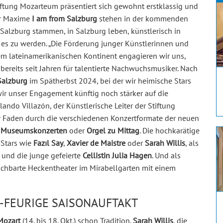
ftung Mozarteum präsentiert sich gewohnt erstklassig und
er Maxime
I am from Salzburg
stehen in der kommenden
 Salzburg stammen, in Salzburg leben, künstlerisch in
 es zu werden. „Die Förderung junger Künstlerinnen und
em lateinamerikanischen Kontinent engagieren wir uns,
bereits seit Jahren für talentierte Nachwuchsmusiker. Nach
Salzburg
im Spätherbst 2024, bei der wir heimische Stars
r unser Engagement künftig noch stärker auf die
ando Villazón, der Künstlerische Leiter der Stiftung
er Faden durch die verschiedenen Konzertformate der neuen
rk, Museumskonzerten
oder
Orgel zu Mittag
. Die hochkarätige
-Stars wie
Fazıl Say
,
Xavier de Maistre
oder
Sarah Willis
, als
und die junge gefeierte
Cellistin Julia Hagen
. Und als
achbarte Heckentheater im Mirabellgarten mit einem
H-FEURIGE SAISONAUFTAKT
Mozart
(14. bis 18. Okt.) schon Tradition.
Sarah Willis
, die