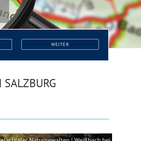
WEITER
M SALZBURG
alachtaler Naturgewalten | Weißbach bei