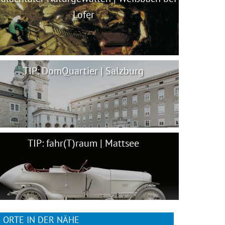
Lofer
TIP: DomQuartier | Salzburg
TIP: fahr(T)raum | Mattsee
ORTE IN DER NÄHE