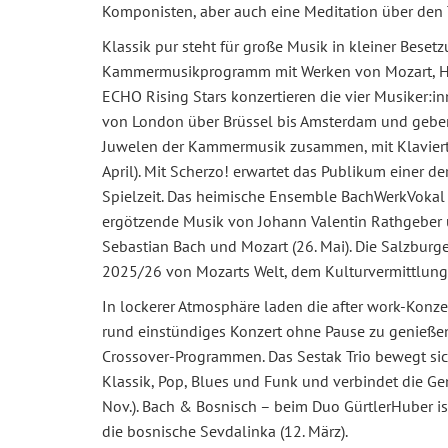
Komponisten, aber auch eine Meditation über den 
Klassik pur steht für große Musik in kleiner Beset
Kammermusikprogramm mit Werken von Mozart, Hugo
ECHO Rising Stars konzertieren die vier Musiker:
von London über Brüssel bis Amsterdam und geben 
Juwelen der Kammermusik zusammen, mit Klaviertri
April). Mit Scherzo! erwartet das Publikum einer 
Spielzeit. Das heimische Ensemble BachWerkVokal 
ergötzende Musik von Johann Valentin Rathgeber 
Sebastian Bach und Mozart (26. Mai). Die Salzburge
2025/26 von Mozarts Welt, dem Kulturvermittlun
In lockerer Atmosphäre laden die after work-Konzer
rund einstündiges Konzert ohne Pause zu genieß
Crossover-Programmen. Das Sestak Trio bewegt sic
Klassik, Pop, Blues und Funk und verbindet die Ge
Nov.). Bach & Bosnisch – beim Duo GürtlerHuber i
die bosnische Sevdalinka (12. März).