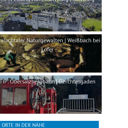
alachtaler Naturgewalten | Weißbach bei
Lofer
TIP: Obersalzbergbahn | Berchtesgaden
ORTE IN DER NÄHE