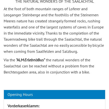
THE NATURAL WONDERS OF THE SAALACHTAL
At the foot of both mountain ranges of Loferer and
Leoganger Steinberge and the foothills of the Steinernen
Meeres nature has created strangely formed rocks, rushing
waterfalls and one of the largest systems of caves in Europe
in the immediate vicinity. Thanks to the completion of the
Tauernradweg bike trail through the Saalachtal, the natural
wonders of the Saalachtal are no easily accessible by bicycle
when coming from Saalfelden and Salzburg.
Via the
"ALM
Erlebnis
Bus"
the natural wonders of the
Saalachtal can be reached without a problem from the
Berchtesgaden area, also in conjunction with a bike.
Opening Hours
Vorderkaserklamm: