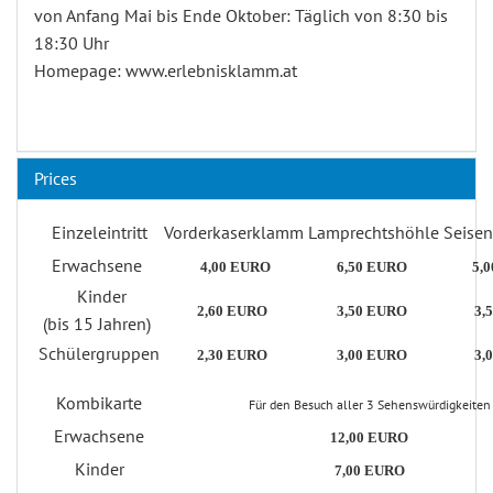
von Anfang Mai bis Ende Oktober: Täglich von 8:30 bis
18:30 Uhr
Homepage: www.erlebnisklamm.at
Prices
Einzeleintritt
Vorderkaserklamm
Lamprechtshöhle
Seise
Erwachsene
4,00 EURO
6
,50 EURO
5,
Kinder
2,60 EURO
3
,50 EURO
3,
(bis 15 Jahren)
Schülergruppen
2
,30 EURO
3
,00 EURO
3,
Kombikarte
Für den Besuch aller 3 Sehenswürdigkeiten
Erwachsene
12
,00
EURO
Kinder
7,00
EURO