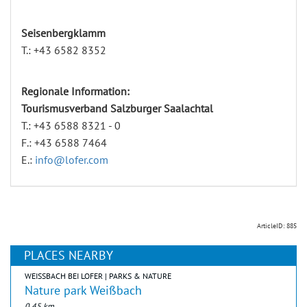
Seisenbergklamm
T.: +43 6582 8352
Regionale Information:
Tourismusverband Salzburger Saalachtal
T.: +43 6588 8321 - 0
F.: +43 6588 7464
E.:
info@lofer.com
ArticleID: 885
PLACES NEARBY
WEISSBACH BEI LOFER | PARKS & NATURE
Nature park Weißbach
0,45 km