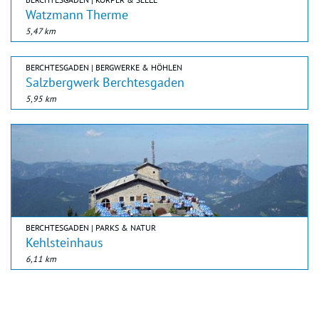
Watzmann Therme
5,47 km
BERCHTESGADEN | BERGWERKE & HÖHLEN
Salzbergwerk Berchtesgaden
5,95 km
BERCHTESGADEN | PARKS & NATUR
Kehlsteinhaus
6,11 km