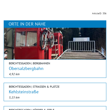
ArticleID: 336
ORTE IN DER NÄHE
BERCHTESGADEN | BERGBAHNEN
Obersalzbergbahn
4,92 km
BERCHTESGADEN | STRASSEN & PLÄTZE
Kehlsteinstraße
5,15 km
BERCHTESGADEN | KÖRPER & SEELE