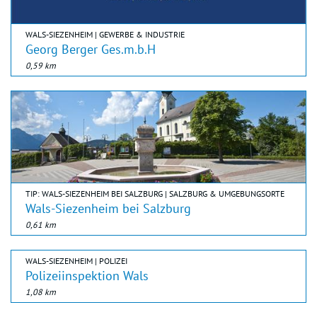
WALS-SIEZENHEIM | GEWERBE & INDUSTRIE
Georg Berger Ges.m.b.H
0,59 km
TIP: WALS-SIEZENHEIM BEI SALZBURG | SALZBURG & UMGEBUNGSORTE
Wals-Siezenheim bei Salzburg
0,61 km
WALS-SIEZENHEIM | POLIZEI
Polizeiinspektion Wals
1,08 km