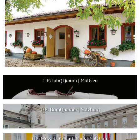
TIP: fahr(T)raum | Mattsee
TIP: DomQuartier | Salzburg
TIP: Mozarts Geburtshaus | Salzburg