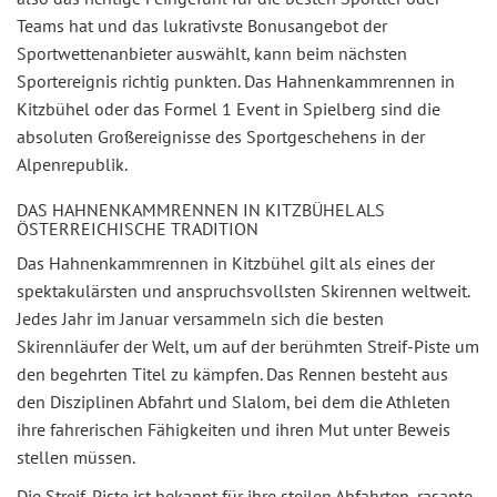
Teams hat und das lukrativste Bonusangebot der
Sportwettenanbieter auswählt, kann beim nächsten
Sportereignis richtig punkten. Das Hahnenkammrennen in
Kitzbühel oder das Formel 1 Event in Spielberg sind die
absoluten Großereignisse des Sportgeschehens in der
Alpenrepublik.
DAS HAHNENKAMMRENNEN IN KITZBÜHEL ALS
ÖSTERREICHISCHE TRADITION
Das Hahnenkammrennen in Kitzbühel gilt als eines der
spektakulärsten und anspruchsvollsten Skirennen weltweit.
Jedes Jahr im Januar versammeln sich die besten
Skirennläufer der Welt, um auf der berühmten Streif-Piste um
den begehrten Titel zu kämpfen. Das Rennen besteht aus
den Disziplinen Abfahrt und Slalom, bei dem die Athleten
ihre fahrerischen Fähigkeiten und ihren Mut unter Beweis
stellen müssen.
Die Streif-Piste ist bekannt für ihre steilen Abfahrten, rasante