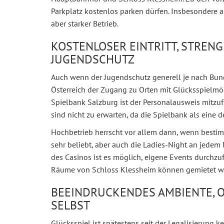
Parkplatz kostenlos parken dürfen. Insbesondere 
aber starker Betrieb.
KOSTENLOSER EINTRITT, STREN
JUGENDSCHUTZ
Auch wenn der Jugendschutz generell je nach Bunde
Österreich der Zugang zu Orten mit Glücksspielmö
Spielbank Salzburg ist der Personalausweis mitzuf
sind nicht zu erwarten, da die Spielbank als eine d
Hochbetrieb herrscht vor allem dann, wenn bestim
sehr beliebt, aber auch die Ladies-Night an jedem 
des Casinos ist es möglich, eigene Events durchzu
Räume von Schloss Klessheim können gemietet w
BEEINDRUCKENDES AMBIENTE, O
SELBST
Glücksspiel ist spätestens seit der Legalisierung k