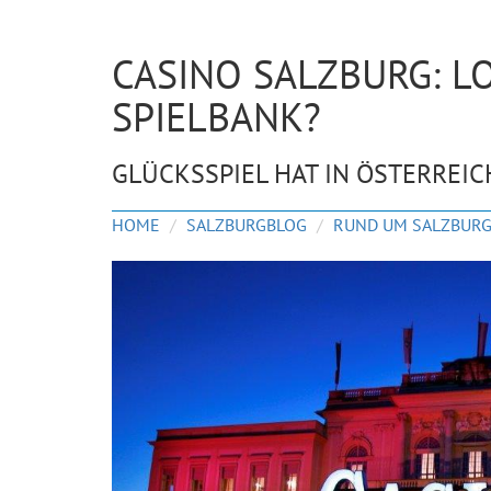
CASINO SALZBURG: L
SPIELBANK?
GLÜCKSSPIEL HAT IN ÖSTERREIC
HOME
SALZBURGBLOG
RUND UM SALZBUR