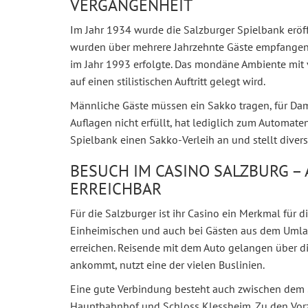
VERGANGENHEIT
Im Jahr 1934 wurde die Salzburger Spielbank eröff
wurden über mehrere Jahrzehnte Gäste empfangen,
im Jahr 1993 erfolgte. Das mondäne Ambiente mit v
auf einen stilistischen Auftritt gelegt wird.
Männliche Gäste müssen ein Sakko tragen, für Dame
Auflagen nicht erfüllt, hat lediglich zum Automate
Spielbank einen Sakko-Verleih an und stellt diver
BESUCH IM CASINO SALZBURG –
ERREICHBAR
Für die Salzburger ist ihr Casino ein Merkmal für d
Einheimischen und auch bei Gästen aus dem Umland
erreichen. Reisende mit dem Auto gelangen über di
ankommt, nutzt eine der vielen Buslinien.
Eine gute Verbindung besteht auch zwischen dem 
Hauptbahnhof und Schloss Klessheim. Zu den Vor