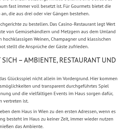
aum fast immer voll besetzt ist. Für Gourmets bietet die
an, die aus drei oder vier Gängen bestehen.
nschgerichte zu bestellen. Das Casino-Restaurant legt Wert
odukte von Gemüsehändlern und Metzgern aus dem Umland
n hochklassigen Weinen, Champagner und klassischen
ot stellt die Ansprüche der Gäste zufrieden.
 SICH – AMBIENTE, RESTAURANT UND
das Glücksspiel nicht allein im Vordergrund. Hier kommen
smöglichkeiten und transparent durchgeführtes Spiel
ung und die vielfältigen Events im Haus sorgen dafür,
 vertreten ist.
 neben dem Haus in Wien zu den ersten Adressen, wenn es
ang besteht im Haus zu keiner Zeit, immer wieder nutzen
enießen das Ambiente.