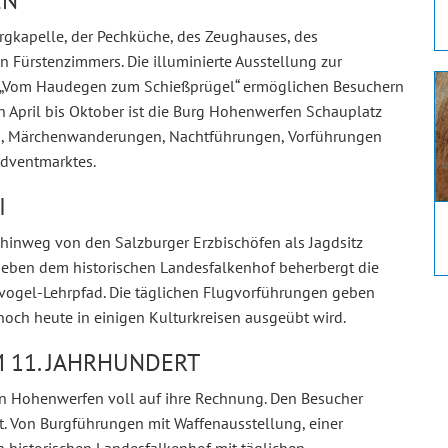
N
rgkapelle, der Pechküche, des Zeughauses, des
 Fürstenzimmers. Die illuminierte Ausstellung zur
 „Vom Haudegen zum Schießprügel“ ermöglichen Besuchern
on April bis Oktober ist die Burg Hohenwerfen Schauplatz
en, Märchenwanderungen, Nachtführungen, Vorführungen
Adventmarktes.
I
hinweg von den Salzburger Erzbischöfen als Jagdsitz
 Neben dem historischen Landesfalkenhof beherbergt die
fvogel-Lehrpfad. Die täglichen Flugvorführungen geben
 noch heute in einigen Kulturkreisen ausgeübt wird.
 11. JAHRHUNDERT
n Hohenwerfen voll auf ihre Rechnung. Den Besucher
t. Von Burgführungen mit Waffenausstellung, einer