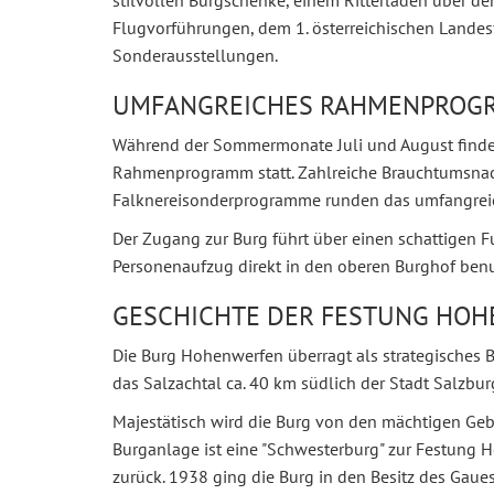
stilvollen Burgschenke, einem Ritterladen über de
Flugvorführungen, dem 1. österreichischen Land
Sonderausstellungen.
UMFANGREICHES RAHMENPROG
Während der Sommermonate Juli und August find
Rahmenprogramm statt. Zahlreiche Brauchtumsnac
Falknereisonderprogramme runden das umfangrei
Der Zugang zur Burg führt über einen schattigen F
Personenaufzug direkt in den oberen Burghof benu
GESCHICHTE DER FESTUNG HO
Die Burg Hohenwerfen überragt als strategisches
das Salzachtal ca. 40 km südlich der Stadt Salzbur
Majestätisch wird die Burg von den mächtigen G
Burganlage ist eine "Schwesterburg" zur Festung 
zurück. 1938 ging die Burg in den Besitz des Gau