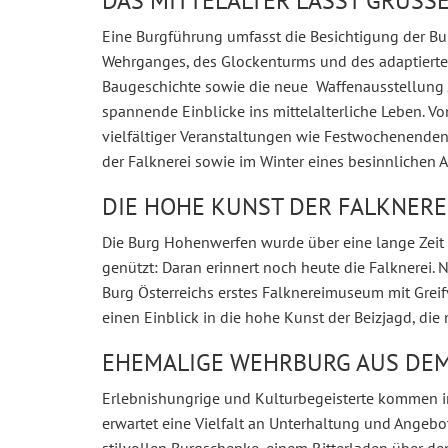
DAS MITTELALTER LÄSST GRÜSSE
Eine Burgführung umfasst die Besichtigung der Bu
Wehrganges, des Glockenturms und des adaptierten
Baugeschichte sowie die neue Waffenausstellung
spannende Einblicke ins mittelalterliche Leben. V
vielfältiger Veranstaltungen wie Festwochenend
der Falknerei sowie im Winter eines besinnlichen 
DIE HOHE KUNST DER FALKNERE
Die Burg Hohenwerfen wurde über eine lange Zeit 
genützt: Daran erinnert noch heute die Falknerei.
Burg Österreichs erstes Falknereimuseum mit Grei
einen Einblick in die hohe Kunst der Beizjagd, die
EHEMALIGE WEHRBURG AUS DEM
Erlebnishungrige und Kulturbegeisterte kommen i
erwartet eine Vielfalt an Unterhaltung und Angebo