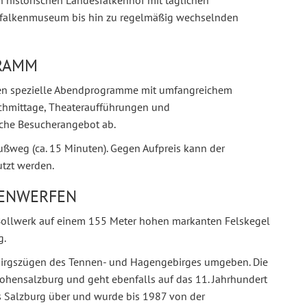
n historischen Landesfalkenhof mit täglichen
esfalkenmuseum bis hin zu regelmäßig wechselnden
RAMM
en spezielle Abendprogramme mit umfangreichem
hmittage, Theateraufführungen und
che Besucherangebot ab.
ußweg (ca. 15 Minuten). Gegen Aufpreis kann der
tzt werden.
HENWERFEN
 Bollwerk auf einem 155 Meter hohen markanten Felskegel
g.
ebirgszügen des Tennen- und Hagengebirges umgeben. Die
Hohensalzburg und geht ebenfalls auf das 11. Jahrhundert
es Salzburg über und wurde bis 1987 von der