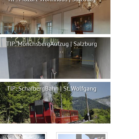
TIP: MönchsbergAufzug | Salzburg
TIP: SchafbergBahn | St. Wolfgang