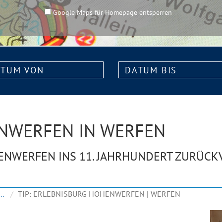
Google Maps für Homepage entsperren
m
Datum
bis:
NWERFEN IN WERFEN
HENWERFEN INS 11. JAHRHUNDERT ZURÜC
EN & SCHLÖSSER
TIP: ERLEBNISBURG HOHENWERFEN | WERFEN