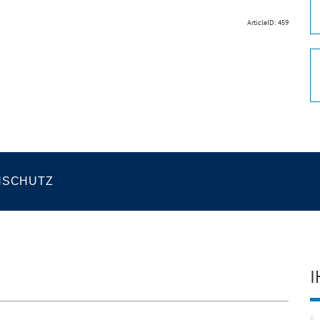
ArticleID: 459
NSCHUTZ
I