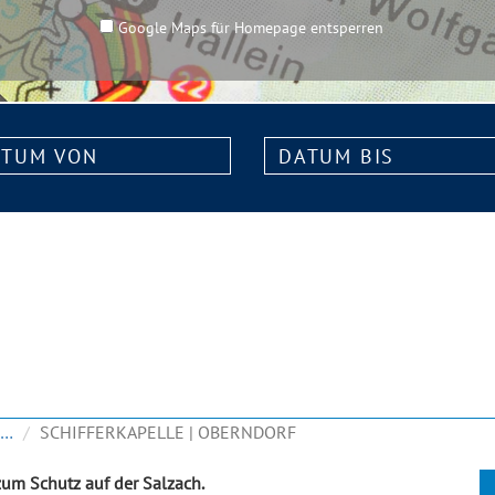
Google Maps für Homepage entsperren
m
Datum
bis:
KIRCHEN & FRIEDHÖFE
SCHIFFERKAPELLE | OBERNDORF
 zum Schutz auf der Salzach.