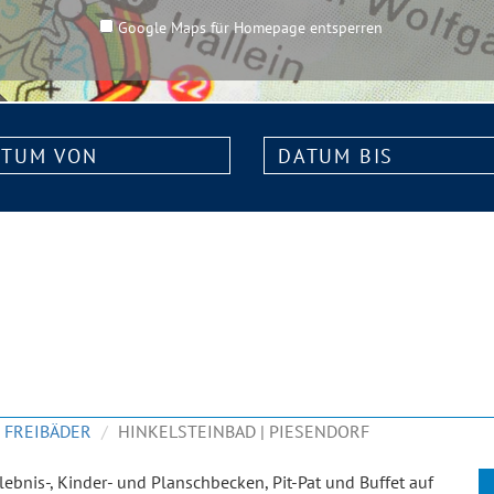
Google Maps für Homepage entsperren
m
Datum
bis:
FREIBÄDER
HINKELSTEINBAD | PIESENDORF
lebnis-, Kinder- und Planschbecken, Pit-Pat und Buffet auf