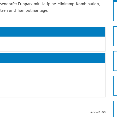
iesendorfer Funpark mit Halfpipe-Miniramp-Kombination,
lätzen und Trampolinanlage.
ArticleID: 645