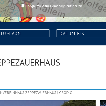
Google Maps für Homepage entsperren
m
Datum
bis:
EPPEZAUERHAUS
NVEREINHAUS ZEPPEZAUERHAUS | GRÖDIG