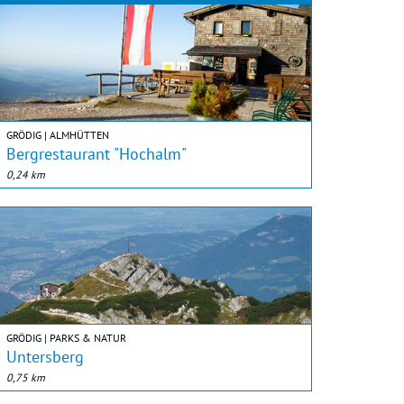
GRÖDIG | ALMHÜTTEN
Bergrestaurant "Hochalm"
0,24 km
GRÖDIG | PARKS & NATUR
Untersberg
0,75 km