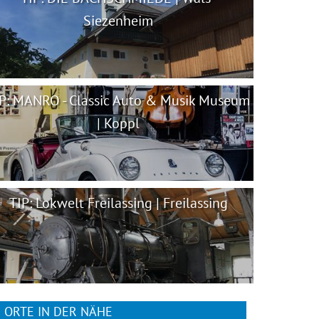
Siezenheim
P: MANRO - Classic Auto & Musik Museum
| Koppl
TIP: Lokwelt Freilassing | Freilassing
ORTE IN DER NÄHE