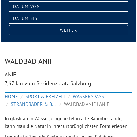
Datum
von:
Datum
bis:
WEITER
WALDBAD ANIF
ANIF
7,67 km vom Residenzplatz Salzburg
HOME
SPORT & FREIZEIT
WASSERSPASS
STRANDBÄDER & BADESEEN
WALDBAD ANIF | ANIF
In glasklarem Wasser, eingebettet in alte Baumbestände,
kann man die Natur in ihrer ursprünglichsten Form erleben.
Freunde treffen, die Seele baumeln lassen, Salzburgs